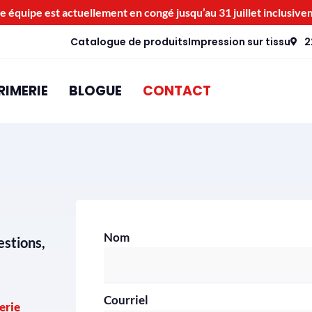
e équipe est actuellement en congé jusqu’au 31 juillet inclusive
Catalogue de produits
Impression sur tissu
2
RIMERIE
BLOGUE
CONTACT
Nom
stions,
Courriel
erie