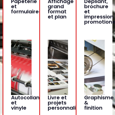
Papeterie
Affichage
Dépliant,
et
grand
brochure
formulaires
format
et
et plan
impression
promotione
Autocollant
Livre et
Graphisme
et
projets
&
vinyle
personnalisés
finition